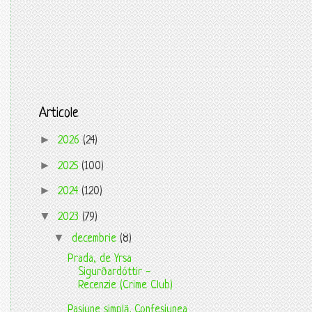
Articole
►
2026
(24)
►
2025
(100)
►
2024
(120)
▼
2023
(79)
▼
decembrie
(8)
Prada, de Yrsa
Sigurðardóttir -
Recenzie (Crime Club)
Pasiune simplă. Confesiunea