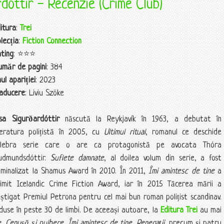
dóttir - Recenzie (Crime Club)
itura
:
Trei
lecția
:
Fiction Connection
ating
: ⭐️⭐️⭐️
umăr de pagini
: 384
ul apariției
: 2023
raducere
: Liviu Szöke
rsa Sigurðardóttir
născută la Reykjavík în 1963, a debutat în
iteratura polițistă în 2005, cu
Ultimul ritual
, romanul ce deschide
elebra serie care o are ca protagonistă pe avocata Thóra
udmundsdóttir.
Suflete damnate
, al doilea volum din serie, a fost
minalizat la Shamus Award în 2010. În 2011,
Îmi amintesc de tine
a
rimit Icelandic Crime Fiction Award, iar în 2015 Tăcerea mării a
știgat Premiul Petrona pentru cel mai bun roman polițist scandinav.
aduse în peste 30 de limbi. De aceeași autoare, la
Editura Trei
au mai
e
,
Cenușă și pulbere
,
Îmi amintesc de tine
,
Renegații
, precum și patru