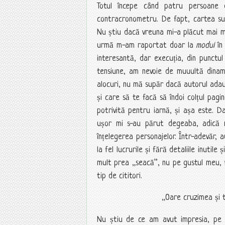
Totul începe când patru persoane di
contracronometru. De fapt, cartea surp
Nu știu dacă vreuna mi-a plăcut mai mu
urmă m-am raportat doar la
modul
în
interesantă, dar execuția, din punctu
tensiune, am nevoie de muuultă dinamic
alocuri, nu mă supăr dacă autorul adau
și care să te facă să îndoi colțul pagi
potrivită pentru iarnă, și așa este. D
ușor mi s-au părut degeaba, adică n-
înțelegerea personajelor. Într-adevăr, 
la fel lucrurile și fără detaliile inutil
mult prea „seacă”, nu pe gustul meu, f
tip de cititori.
„Oare cruzimea și ti
Nu știu de ce am avut impresia, pe a