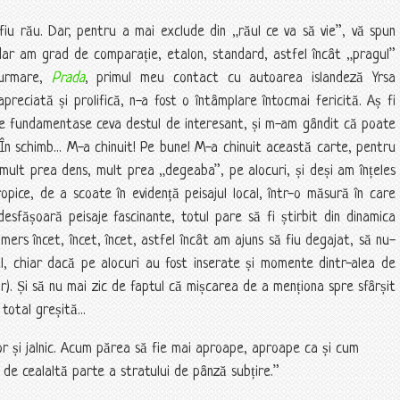
iu rău. Dar, pentru a mai exclude din „răul ce va să vie”, vă spun
adar am grad de comparație, etalon, standard, astfel încât „pragul”
 urmare,
Prada
, primul meu contact cu autoarea islandeză Yrsa
preciată și prolifică, n-a fost o întâmplare întocmai fericită. Aș fi
 se fundamentase ceva destul de interesant, și m-am gândit că poate
. În schimb... M-a chinuit! Pe bune! M-a chinuit această carte, pentru
mult prea dens, mult prea „degeaba”, pe alocuri, și deși am înțeles
pice, de a scoate în evidență peisajul local, într-o măsură în care
esfășoară peisaje fascinante, totul pare să fi știrbit din dinamica
 mers încet, încet, încet, astfel încât am ajuns să fiu degajat, să nu-
l, chiar dacă pe alocuri au fost inserate și momente dintr-alea de
elor). Și să nu mai zic de faptul că mișcarea de a menționa spre sfârșit
total greșită...
r și jalnic. Acum părea să fie mai aproape, aproape ca și cum
 de cealaltă parte a stratului de pânză subțire.”