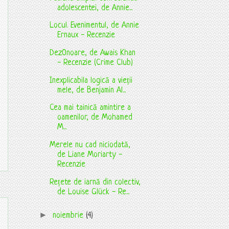
adolescentei, de Annie...
Locul. Evenimentul, de Annie
Ernaux - Recenzie
DezOnoare, de Awais Khan
- Recenzie (Crime Club)
Inexplicabila logică a vieții
mele, de Benjamin Al...
Cea mai tainică amintire a
oamenilor, de Mohamed
M...
Merele nu cad niciodată,
de Liane Moriarty -
Recenzie
Rețete de iarnă din colectiv,
de Louise Glück - Re...
►
noiembrie
(4)