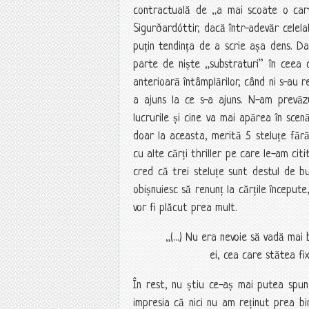
contractuală de „a mai scoate o car
Sigurðardóttir, dacă într-adevăr celela
puțin tendința de a scrie așa dens. Da
parte de niște „substraturi” în ceea 
anterioară întâmplărilor, când ni s-au r
a ajuns la ce s-a ajuns. N-am prevăzu
lucrurile și cine va mai apărea în sc
doar la aceasta, merită 5 steluțe făr
cu alte cărți thriller pe care le-am cit
cred că trei steluțe sunt destul de b
obișnuiesc să renunț la cărțile început
vor fi plăcut prea mult.
„(...) Nu era nevoie să vadă mai 
ei, cea care stătea fi
În rest, nu știu ce-aș mai putea spun
impresia că nici nu am reținut prea b