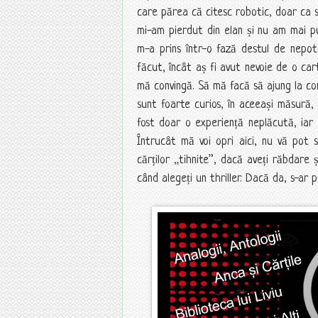
care părea că citesc robotic, doar ca s
mi-am pierdut din elan și nu am mai pu
m-a prins într-o fază destul de nepo
făcut, încât aș fi avut nevoie de o ca
mă convingă. Să mă facă să ajung la conc
sunt foarte curios, în aceeași măsură, 
fost doar o experiență neplăcută, iar 
Întrucât mă voi opri aici, nu vă pot 
cărților „tihnite”, dacă aveți răbdare
când alegeți un thriller. Dacă da, s-ar