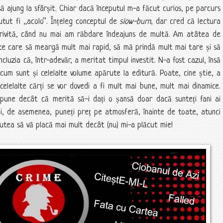
ă ajung la sfârșit. Chiar dacă începutul m-a făcut curios, pe parcurs
tut fi „acolo”. Înțeleg conceptul de
slow-burn
, dar cred că lectura
trivită, când nu mai am răbdare îndeajuns de multă. Am atâtea de
rte care să meargă mult mai rapid, să mă prindă mult mai tare și să
luzia că, într-adevăr, a meritat timpul investit. N-a fost cazul, însă
cum sunt și celelalte volume apărute la editură. Poate, cine știe, a
celelalte cărți se vor dovedi a fi mult mai bune, mult mai dinamice.
spune decât că merită să-i dați o șansă doar dacă sunteți fani ai
 și, de asemenea, puneți preț pe atmosferă, înainte de toate, atunci
 putea să vă placă mai mult decât (nu) mi-a plăcut mie!