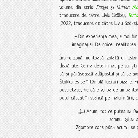
volume din seria
Freyja și Huldar:
Mo
traducere de către Liviu Szöke),
Iert
(2022, traducere de către Liviu Szöke).
„- Din experiența mea, e mai bin
imaginației. De obicei, realitate
Într-o zonă muntoasă izolată din Isl
dispărute. Ce i-a determinat pe turiști să
să-și părăsească adăpostul și să se av
Stokksnes se întâmplă lucruri bizare. F
pustietate, fie că e vorba de un panto
puțul căscat în stâncă pe malul mării, 
„(...) Acum, tot ce putea să fa
somnul. Și să 
Zgomote care până acum i se pă