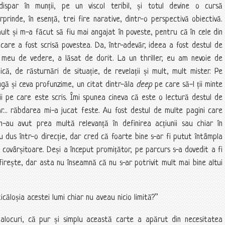
spar în munții, pe un viscol teribil, și totul devine o cursă
rinde, în esență, trei fire narative, dintr-o perspectivă obiectivă.
lt și m-a făcut să fiu mai angajat în poveste, pentru că în cele din
 care a fost scrisă povestea. Da, într-adevăr, ideea a fost destul de
l meu de vedere, a lăsat de dorit. La un thriller, eu am nevoie de
ă, de răsturnări de situație, de revelații și mult, mult mister. Pe
gă și ceva profunzime, un citat dintr-ăla
deep
pe care să-l ții minte
nii pe care este scris. Îmi spunea cineva că este o lectură destul de
ar... răbdarea mi-a jucat feste. Au fost destul de multe pagini care
au avut prea multă relevanță în definirea acțiunii sau chiar în
au dus într-o direcție, dar cred că foarte bine s-ar fi putut întâmpla
e și covârșitoare. Deși a început promițător, pe parcurs s-a dovedit a fi
irește, dar asta nu înseamnă că nu s-ar potrivit mult mai bine altui
căloșia acestei lumi chiar nu aveau nicio limită?”
locuri, că pur și simplu această carte a apărut din necesitatea