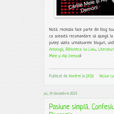
Notă: recenzia face parte din blog tour
ca această recomandare să ajungă la c
puteți vizita următoarele bloguri, u
Antologii
,
Biblioteca lui Liviu
,
Literatur
Mele și Alți Demon
i!
Publicat de
Anndrei
la
14:06
Niciun c
joi, 14 decembrie 2023
Pasiune simplă. Confesi