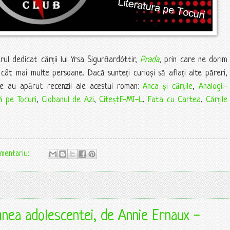
ul dedicat cărții lui Yrsa Sigurðardóttir,
Prada
, prin care ne dorim
ât mai multe persoane. Dacă sunteți curioși să aflați alte păreri,
nde au apărut recenzii ale acestui roman:
Anca și cărțile
,
Analogii-
ă pe Tocuri
,
Ciobanul de Azi
,
CiteștE-MI-L
,
Fata cu Cartea
,
Cărțile
omentariu:
unea adolescentei, de Annie Ernaux -