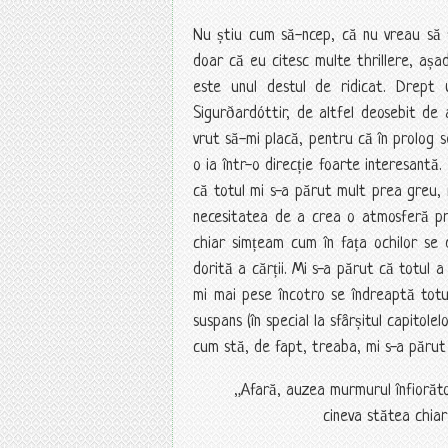
Nu știu cum să-ncep, că nu vreau să f
doar că eu citesc multe thrillere, aș
este unul destul de ridicat. Drept
Sigurðardóttir, de altfel deosebit de a
vrut să-mi placă, pentru că în prolog
o ia într-o direcție foarte interesantă
că totul mi s-a părut mult prea greu, 
necesitatea de a crea o atmosferă pro
chiar simțeam cum în fața ochilor se d
dorită a cărții. Mi s-a părut că totul a
mi mai pese încotro se îndreaptă totu
suspans (în special la sfârșitul capitol
cum stă, de fapt, treaba, mi s-a părut 
„Afară, auzea murmurul înfiorăto
cineva stătea chiar