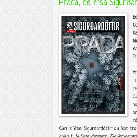
Prada, de Yrsa Sigurðar
Ed
Co
R
N
An
T
Y
l
c
G
no
p
câ
Cărțile Yrsei Sigurdardóttir au fost tr
apărut:
Suflete damnate
,
Zile întunecat