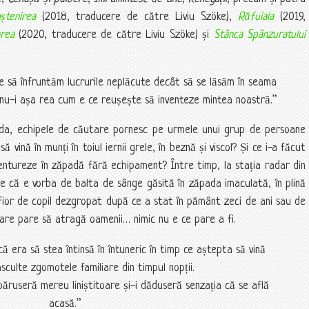
ștenirea
(2018, traducere de către Liviu Szöke),
Răfuiala
(2019,
area
(2020, traducere de către Liviu Szöke) și
Stânca Spânzuratului
e să înfruntăm lucrurile neplăcute decât să se lăsăm în seama
a nu-i așa rea cum e ce reușește să inventeze mintea noastră.”
anda, echipele de căutare pornesc pe urmele unui grup de persoane
 vină în munți în toiul iernii grele, în beznă și viscol? Și ce i-a făcut
entureze în zăpadă fără echipament? Între timp, la stația radar din
ie că e vorba de balta de sânge găsită în zăpada imaculată, în plină
fior de copil dezgropat după ce a stat în pământ zeci de ani sau de
care pare să atragă oamenii… nimic nu e ce pare a fi.
că era să stea întinsă în întuneric în timp ce aștepta să vină
asculte zgomotele familiare din timpul nopții.
ruseră mereu liniștitoare și-i dăduseră senzația că se află
acasă.”