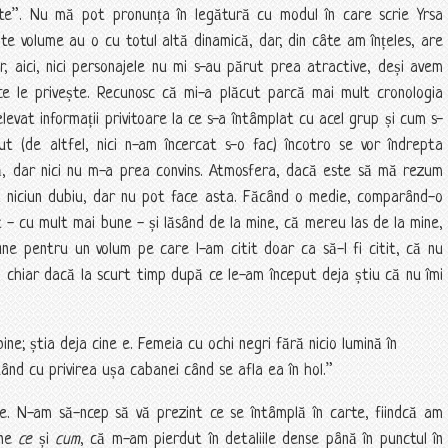
te”. Nu mă pot pronunța în legătură cu modul în care scrie Yrsa
lte volume au o cu totul altă dinamică, dar, din câte am înțeles, are
r, aici, nici personajele nu mi s-au părut prea atractive, deși avem
ce le privește. Recunosc că mi-a plăcut parcă mai mult cronologia
elevat informații privitoare la ce s-a întâmplat cu acel grup și cum s-
t (de altfel, nici n-am încercat s-o fac) încotro se vor îndrepta
enă, dar nici nu m-a prea convins. Atmosfera, dacă este să mă rezum
ă niciun dubiu, dar nu pot face asta. Făcând o medie, comparând-o
it - cu mult mai bune - și lăsând de la mine, că mereu las de la mine,
une pentru un volum pe care l-am citit doar ca să-l fi citit, că nu
e, chiar dacă la scurt timp după ce le-am început deja știu că nu îmi
bine; știa deja cine e. Femeia cu ochi negri fără nicio lumină în
xând cu privirea ușa cabanei când se afla ea în hol.”
e. N-am să-ncep să vă prezint ce se întâmplă în carte, fiindcă am
ine
ce
și
cum
, că m-am pierdut în detaliile dense până în punctul în